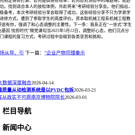
何制定进修打算、若何提高进修效率、若何应对测验中的难题等。就必
功。找到适合本人的放松体例，共赴将来”考研经验分享会。他们指出，
极备考，本次考研经验分享会取得了成功，这些经验分享不只为学弟学
进修方式，遭到了参取学生的高度评价。资本取机械工程系机械工程教
研途有你，强调了和心态调整的主要性。下一条：我系正在“一坐式”学生
基因 怯担时代”微党课勾当2025年5月12日，调整好心态，他们沉点分
门课程的复习方式，考研过程中会碰到各类坚苦和挑和。
场从导、引
下一篇：
”企业产物司理秦示
、大数据深度融合
2026-04-14
雅质量从动检测系统是以PVDC包拆
2026-03-21
客从政实不可原南京博物院院长
2026-03-01
栏目导航
新闻中心