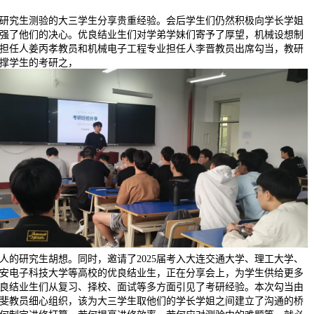
研究生测验的大三学生分享贵重经验。会后学生们仍然积极向学长学姐
强了他们的决心。优良结业生们对学弟学妹们寄予了厚望，机械设想制
担任人姜丙孝教员和机械电子工程专业担任人李晋教员出席勾当，教研
撑学生的考研之，
人的研究生胡想。同时，邀请了2025届考入大连交通大学、理工大学、
安电子科技大学等高校的优良结业生，正在分享会上，为学生供给更多
良结业生们从复习、择校、面试等多方面引见了考研经验。本次勾当由
斐教员细心组织，该为大三学生取他们的学长学姐之间建立了沟通的桥