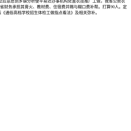
业后意愿到乡镇分析便平易近办事机构处置农技推广工做，我省公费农
。省财务承担其膏火、教材费、住宿费并赐与糊口费补帮。打算90人。定
适《通俗高档学校招生体检工做指点看法》及相关弥补。