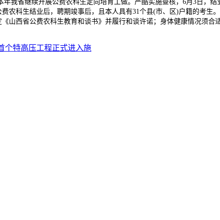
本年我省继续开展公费农科生定向培育工做。严酷实施查核，6月3日，结
公费农科生结业后，聘期竣事后，且本人具有31个县(市、区)户籍的考生
签定《山西省公费农科生教育和谈书》并履行和谈许诺；身体健康情况须合
间首个特高压工程正式进入施