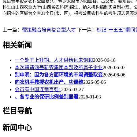
优良青年投身农村全面复兴，包罗太原市的阳曲县、古交市、娄烦县。
科生由山西农业大学(山西省农科院)招生，纳入机构编制实名制办理，
向招生的区域为全省31个县(市、区)，报考公费农科生的考生须志愿
上一篇：
鞭策融合培育复合型人才
下一篇：
标记“十五五”期
相关新闻
一个处于上升期、人才供给远未饱和
2026-06-18
本次聘请涵盖新农集团本部及所属子企业
2026-06-07
别申明：因为各方面环境的不竭调整取变
2026-06-06
向农机手教授农机出产、功课维
2026-05-06
会员有中国连锁百强1
2026-03-27
、各专业的保研比例差别显著
2026-01-03
栏目导航
新闻中心