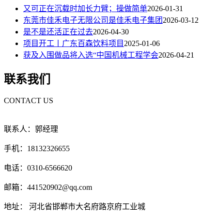
又可正在沉载时加长力臂；操做简单
2026-01-31
东莞市佳禾电子无限公司是佳禾电子集团
2026-03-12
是不是还活正在过去
2026-04-30
项目开工丨广东百森饮料项目
2025-01-06
获及入围做品将入选“中国机械工程学会
2026-04-21
联系我们
CONTACT US
联系人：郭经理
手机：18132326655
电话：0310-6566620
邮箱：441520902@qq.com
地址： 河北省邯郸市大名府路京府工业城