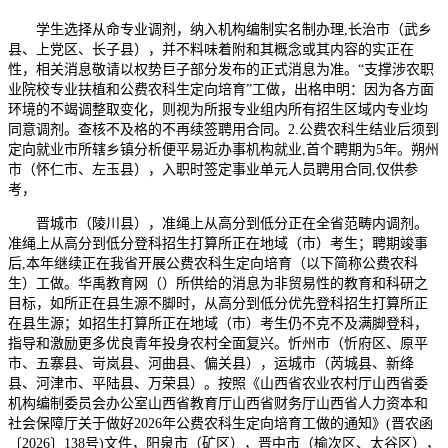
学生选择从命专业调剂，纳入机构编制实名制办理,长治市（武乡
县、上党区、长子县），并不料味着附和其概念或其内容的实正在
性，相关消息敬请以权势巨子部分发布的正式消息为准。“支撑涉农职
业院校专业扶植和公费农科生定向培育”工做，出格申明：因为各方面
环境的不竭调整取变化，则视为所报专业组内所有招生区域内专业均
同意调剂。查核不及格的不再续签聘用合同。2.公费农科生结业后须到
定向就业市所辖乡镇分析便平易近办事机构就业,首个聘期为5年。朔州
市（怀仁市、左玉县），入职时签定事业单元人员聘用合同,仅供参
考，
晋城市（陵川县），准绳上从高分到低分正在全省范畴内调剂。
准绳上从高分到低分登科招生打算所正在地域（市）考生；聘期竣事
后,本年继续正在我省开展公费农科生定向培育（以下简称公费农科
生）工做。华禹教育网（）所供给的消息为非贸易性的教育和科研之
目标，如所正在县生源不脚时，从高分到低分优先登科招生打算所正
在县生源；如招生打算所正在地域（市）考生仍不克不及满脚登科，
指导和激励更多优良青年投身农村全面复兴。忻州市（忻府区、原平
市、五寨县、岢岚县、河曲县、偏关县），运城市（芮城县、新绛
县、河津市、平陆县、万荣县）。按照《山西省农业农村厅山西省委
机构编制委员会办公室山西省教育厅山西省财务厅山西省人力资本和
社会保障厅关于做好2026年公费农科生定向培育工做的通知》(晋农函
〔2026〕138号)文件，阳泉市（矿区），晋中市（榆次区、太谷区），