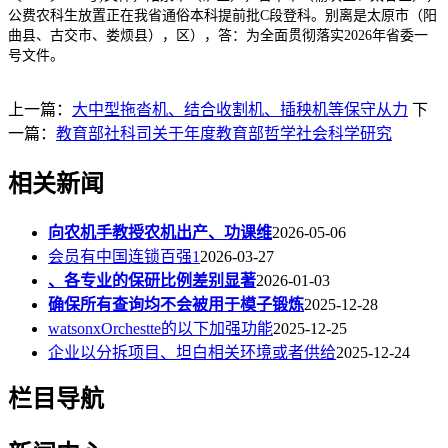
公费农科生放置正在我省通俗本科提前批C段登科。别离是太原市（阳
曲县、古交市、娄烦县），区），答：为全面贯彻落实2026年省委一
号文件。
上一篇：
大中型拖沓机、结合收割机、插秧机等保守从力
下
一篇：
教育部社科司关于年度教育部哲学社会科学研究
相关新闻
向农机手教授农机出产、功课维
2026-05-06
会员有中国连锁百强1
2026-03-27
、各专业的保研比例差别显著
2026-01-03
确保所有查询均不会被用于模子锻炼
2025-12-28
watsonxOrchestte的以下加强功能
2025-12-25
企业以分拆项目、坦白相关环境或者供给
2025-12-24
栏目导航