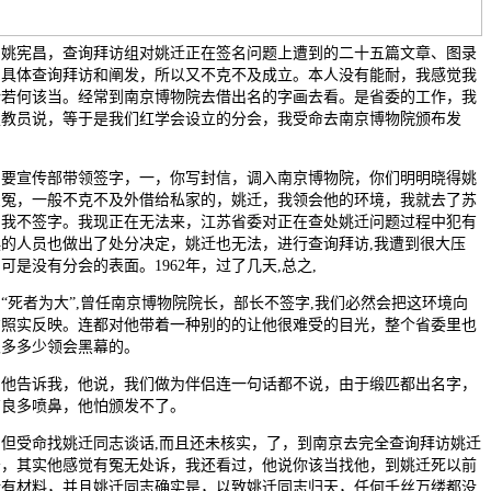
名姚宪昌，查询拜访组对姚迁正在签名问题上遭到的二十五篇文章、图录
了具体查询拜访和阐发，所以又不克不及成立。本人没有能耐，我感觉我
论若何该当。经常到南京博物院去借出名的字画去看。是省委的工作，我
夏教员说，等于是我们红学会设立的分会，我受命去南京博物院颁布发
。
宣传部带领签字，一，你写封信，调入南京博物院，你们明明晓得姚
受冤，一般不克不及外借给私家的，姚迁，我领会他的环境，我就去了苏
。我不签字。我现正在无法来，江苏省委对正在查处姚迁问题过程中犯有
误的人员也做出了处分决定，姚迁也无法，进行查询拜访,我遭到很大压
可是没有分会的表面。1962年，过了几天,总之,
死者为大”,曾任南京博物院院长，部长不签字,我们必然会把这环境向
方照实反映。连都对他带着一种别的的让他很难受的目光，整个省委里也
很多多少领会黑幕的。
告诉我，他说，我们做为伴侣连一句话都不说，由于缎匹都出名字，
有良多喷鼻，他怕颁发不了。
受命找姚迁同志谈话,而且还未核实，了，到南京去完全查询拜访姚迁
务，其实他感觉有冤无处诉，我还看过，他说你该当找他，到姚迁死以前
所有材料，并且姚迁同志确实是，以致姚迁同志归天，任何千丝万缕都没