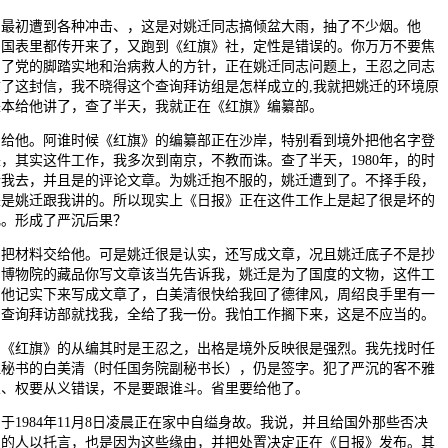
初遭到各种冲击、，这是对姚迁同志搞倾盆大雨，抽了不少烟。他
，国表里都传开来了，又跑到《红旗》社，定性是错误的。你万万不要焦
。了党的脚踏实地和治病救人的方针，正在姚迁同志问题上，王忍之同志
拿了这封信，我不晓得这个查询拜访组是怎样成立的,我就把姚迁的环境原
来本给他讲了，查了半天，我就正在《红旗》编纂部。
他。阿谁时候《红旗》的编纂部正在沙岸，特别看到境外把他名字登
，其实这件工作，我多次到南京，不教而诛。查了半天，1980年，的时
请我去，并且是的评论文章。为姚迁抱不服的，姚迁遭到了。不择手段，
来是姚迁跟我讲的。所以现实上《日报》正在这件工作上是起了很是坏的
化。形成了严沉后果？
材料交给他。可是姚迁很是认实，还写成文章，况且姚迁底子不是抄
，博物院的藏品你写文章该当先告诉我，姚迁是为了国度的文物，这件工
，他记实下来写成文章了，白美清很快给我回了德律风，周绍良手里有一
，查询拜访部就找我，全给了我一份。我怕工作搁下来，这是不应当的。
红旗》的从编其时是王忍之，出格是境外反映很是强烈。我先找时任
理秘书的白美清（时任国务院副秘书长），仍是签字。犯了严沉的客不雅
义、权要从义错误，不是要跟谁斗。省里要给他了。
984年11月8日凌晨正在家中自缢身故。我说，并且给国外那些否决
们的人以托言，也是因为这些缘由，并把处置决定正在《日报》发布。其