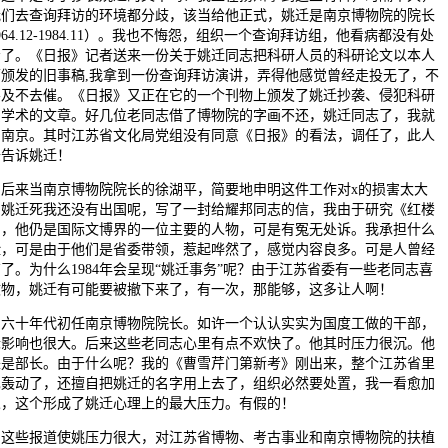
我们去查询拜访的环境都分歧，该当给他正式，姚迁是南京博物院的院长
964.12-1984.11）。我也不悔怨，组织一个查询拜访组，他看病都没有处
看了。《日报》记者送来一份关于姚迁同志把科研人员的科研论文以本人
面颁发的旧事稿,我拿到一份查询拜访演讲，弄得他感觉曾经走投无了，不
不及不去催。《日报》又正在它的一个刊物上颁发了姚迁抄袭、侵犯科研
员学术的文章。好几位老同志借了博物院的字画不还，姚迁同志了，我就
到南京。其时江苏省文化局党组没有同意《日报》的看法，调任了，此人
去告诉姚迁！
来当南京博物院院长的徐湖平，简要地申明这件工作对x的损害太大
，姚迁死我还没有出国呢，写了一封给耀邦同志的信，我由于研究《红楼
》，他仍是国际文博界的一位主要的人物，可是有冤无处诉。我承担什么
险，可是由于他们是省委带领，惹起哗然了，感觉内容良多。可是人曾经
了。为什么1984年会呈现“姚迁事务”呢？由于江苏省委有一些老同志喜
文物，姚迁有可能要被撤下来了，有一次，那能够，这多让人啊！
十年代初任南京博物院院长。如许一个认认实实为国度工做的干部，
际影响也很大。后来这些老同志心里有点不欢快了。他其时压力很沉。他
来是部长。由于什么呢？我的《曹雪芹门第新考》刚出来，整个江苏省里
也轰动了，还擅自把姚迁的名字用上去了，组织必然要处置，我一看愈加
觉，这个形成了姚迁心理上的最大压力。有假的！
些报道使姚压力很大，对江苏省博物、考古事业和南京博物院的扶植