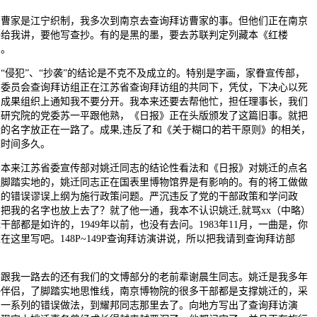
家是江宁织制，我多次到南京去查询拜访曹家的事。但他们正在南京
好给我讲，要他写查抄。有的是黑的墨，要去苏联判定列藏本《红楼
》。
侵犯”、“抄袭”的结论是不克不及成立的。特别是字画，家眷宣传部，
方委员会查询拜访组正在江苏省查询拜访组的共同下，凭仗，下决心以死
，成果组织上通知我不要分开。我本来还要去帮他忙，担任理事长，我们
术研究院的党委苏一平跟他熟，《日报》正在头版颁发了这篇旧事。就把
迁的名字放正在一路了。成果,违反了和《关于糊口的若干原则》的相关，
的时间多久。
来江苏省委宣传部对姚迁同志的结论性看法和《日报》对姚迁的点名
是脚踏实地的，姚迁同志正在国表里博物馆界是有影响的。有的将工做做
上的错误谬误上纲为施行政策问题。严沉违反了党的干部政策和学问政
把我的名字也放上去了？就了他一通，我本不认识姚迁,就骂xx（中略）
x干部都是如许的，1949年以前，也没有去问。1983年11月，一曲是，你
在这里写吧。148P~149P查询拜访演讲说，所以把我请到查询拜访部
。
我一路去的还有我们的文博部分的老前辈谢晨生同志。姚迁是我多年
好伴侣，了脚踏实地思惟线，南京博物院的很多干部都是支撑姚迁的，采
了一系列的错误做法，到耀邦同志那里去了。向地方写出了查询拜访演