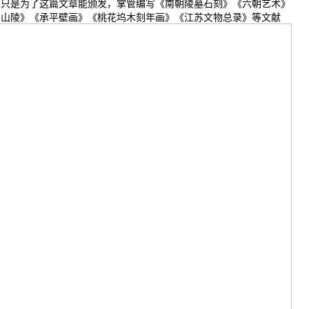
是为了这篇文章能颁发，掌管编写《南朝陵墓石刻》《六朝艺术》
中山陵》《承平壁画》《桃花坞木刻年画》《江苏文物总录》等文献