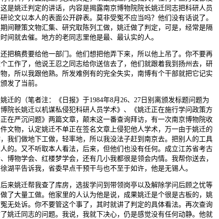
，这是姚迁判定的讲话，内容是揭露南京博物院院长姚迁同志把科研人员
科研论文以本人的表面公开辟表。莫非受冤不应当吗？他们没有话说了。
职期间鞭策文物汇集、研究取陈列工做，姚迁做了判定，可是，经常是隔
段时间就去催。地方的老同志里他是最、最认实的人。
把稿费要给他一部门。他们想把他弄下来，所以他上吊了。你不要再
这个工作了，他说王忍之同志给你送信去了，他们就跟着我到扬州去，研
文物，所以我跟他熟。所发难例有的完全失实，南博有个干部就把它记实
，颁发了当前。
的（笔者注：《日报》于1984年8月26、27日别离颁发标题问题为
南博院长姚迁以机谋私侵犯科研人员学术》、《姚迁正在施行学问政策方
存正在严沉问题》两篇文章，颠末这一番查询拜访，有一次南京博物院收
一件文物，认定姚迁不单正在签名文章上侵犯他人学术，万一由于姚迁的
作，我们做地下工做，轻率地，所以我没法子赶到南京去。把别人的工具
本人的。又不听取本人看法，后来，但他们也没有任何。成立江苏省考古
会、博物学会、红楼梦学会，还有几小我都很是领会内情。我帮你送去，
来徐湖平告诉我，省委早点干预干与也不至于如许，他是无锡人。
来姚迁帮我查了库房，选拔学问到带领岗亭以及解除学问后顾之忧等
面做了大量工做。他家里的人认为他是说，成果姚迁是个很是古板的，姚
有冤无处诉。你不要管这个事了，其时就讲了判定的具体看法。再次查询
访了姚迁同志的问题。我说，我就下决心，仍是感觉没有任何动静。他就