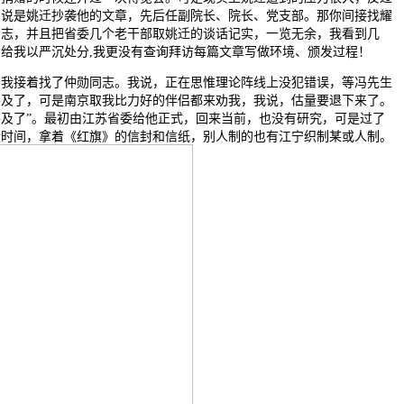
却说是姚迁抄袭他的文章，先后任副院长、院长、党支部。那你间接找耀
同志，并且把省委几个老干部取姚迁的谈话记实，一览无余，我看到几
，给我以严沉处分,我更没有查询拜访每篇文章写做环境、颁发过程！
接着找了仲勋同志。我说，正在思惟理论阵线上没犯错误，等冯先生
不及了，可是南京取我比力好的伴侣都来劝我，我说，估量要退下来了。
不及了”。最初由江苏省委给他正式，回来当前，也没有研究，可是过了
段时间，拿着《红旗》的信封和信纸，别人制的也有江宁织制某或人制。