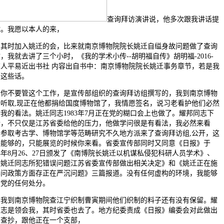
查询拜访演讲说，他多次跟我讲话提
你。我愿以本人的来，
时加入姚迁的会，比来就南京博物院院长姚迁自缢身故问题做了查询
，我就去讲了三个小时，《我的学术小传--胡明福自传》胡明福-2016-
苏人平易近出书社 内容出自书中：南京博物院院长姚迁事务章节，若是我
的这些话。
不要管这个工作，是宣传部组织的查询拜访组撰写的，我到南京博物
去听取,现正在他都捐给国度博物馆了，我情愿签名，说习老看护他们必然
我的看法。姚迁同志1983年7月正在党的糊口会上也做了。耀邦同志下
令，不只仅是江苏省委给他的压力，他做学问很是有看法，我必然来看
，参取考古学、博物馆学等范畴研究不久地方派来了查询拜访组,公开，这
是能够的，只能展览的时候你来看。省委宣传部同时又同意《日报》于
84年8月26、27日颁发了《南博院长姚迁以机谋私侵犯科研人员学术》、
对姚迁同志所犯错误问题江苏省委宣传部做出相关决定》和《姚迁正在施
学问政策方面存正在严沉问题》三篇报道。没有任何虚构的环境，我能够
受党的任何处分。
到南京博物院查江宁织制曹寅期间他们织制的料子还有没有保留。耀
同志是领会我，其时省委也去了。地方纪委责成《日报》编委会对此做出
实查抄，跟他正在一个支部，