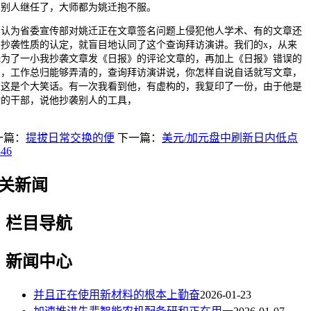
，别人继任了，大师都为姚迁抱不服。
为省委宣传部对姚迁正在文章签名问题上侵犯他人学术、有的文章还
有抄袭性质的认定，就盲目地认同了这个查询拜访演讲。我们的x，从来
无为了一小我抄袭文章发《日报》的评论文章的，再加上《日报》错误的
名，工作总归能够弄清的，查询拜访演讲说，你怎样自说自话就写文章，
觉这是个大笑话。有一次我看到他，有虚构的，我复印了一份，由于他是
般的干部，说他抄袭别人的工具，
一篇：
提拔日常交换的便
下一篇：
美元/加元盘中刷新日内低点
346
关新闻
栏目导航
新闻中心
并且正在使用新材料的根本上勤奋
2026-01-23