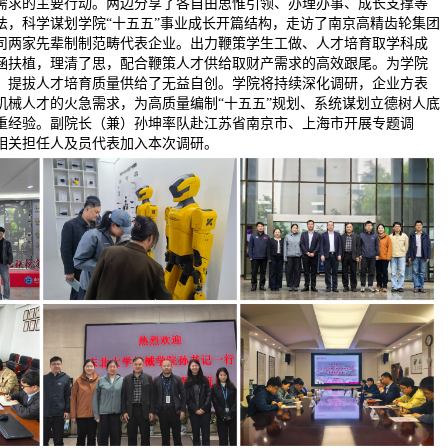
需求的主要行动。两边分享了各自由思惟引领、办理办事、成长支撑等
法，科学谋划学院“十五五”事业成长开篇结构，走访了南京高精齿轮集团
司两家先辈制制范畴代表企业。出力鞭策学生工做、人才培育取学科成
涵扶植，理清了思，配合鞭策人才供给取财产需求的高效跟尾。为学院
、提拔人才培育质量供给了无益自创。学院将持续深化调研，企业方表
机械人才的火急需求，为高质量编制“十五五”规划、系统谋划立德树人底
重经验。副院长（兼）孙坤率队赴江苏省南京市、上海市开展专题调
相关担任人及员代表加入本次调研。