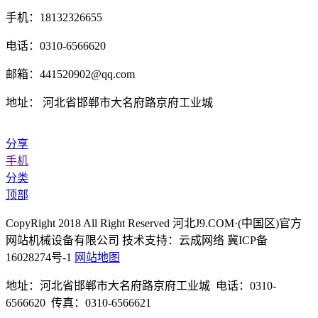
手机：18132326655
电话：0310-6566620
邮箱：441520902@qq.com
地址： 河北省邯郸市大名府路京府工业城
分享
手机
分类
顶部
CopyRight 2018 All Right Reserved 河北J9.COM·(中国区)官方
网站机械设备有限公司 技术支持：云成网络 冀ICP备
16028274号-1
网站地图
地址：河北省邯郸市大名府路京府工业城 电话：0310-
6566620 传真：0310-6566621