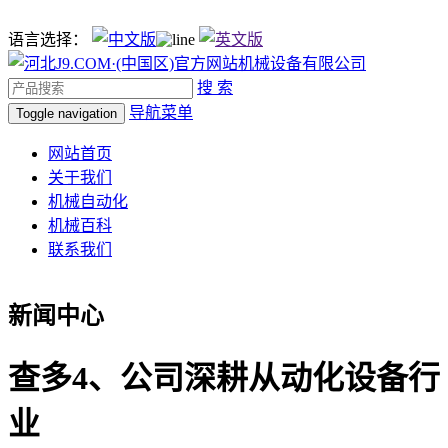
语言选择：
搜 索
导航菜单
Toggle navigation
网站首页
关于我们
机械自动化
机械百科
联系我们
新闻中心
查多4、公司深耕从动化设备行
业