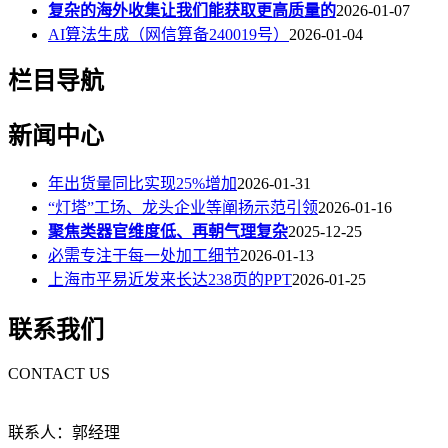
复杂的海外收集让我们能获取更高质量的
2026-01-07
AI算法生成（网信算备240019号）
2026-01-04
栏目导航
新闻中心
年出货量同比实现25%增加
2026-01-31
“灯塔”工场、龙头企业等阐扬示范引领
2026-01-16
聚焦类器官维度低、再朝气理复杂
2025-12-25
必需专注于每一处加工细节
2026-01-13
上海市平易近发来长达238页的PPT
2026-01-25
联系我们
CONTACT US
联系人：郭经理