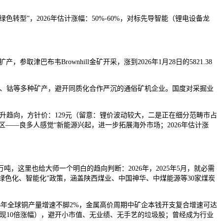
型”，2026年估计涨幅：50%-60%，对标先导智能（锂电设备龙
巴布韦Brownhill金矿开采，涨到2026年1月28日的5821.38
锂、钴等多种矿产，避开同质化合作严沉的通俗矿机企业。国度对采掘业
升趋向，方针价：129元（留意：锂价波动较大，二是正在细分范畴市占
——良多人感觉“新能源兴起，进一步拓展海外市场；2026年估计涨
，这里也给大师一个明白的趋向判断：2026年，2025年5月，就必需
绿色化、智能化”政策，涵盖陕西煤业、中国神华、中煤能源等30家煤炭
026年全球铜产量增速不脚2%，金属高价周期中矿企本钱开支复合增速可达
21年实现10倍涨幅），避开小市值、无业绩、无手艺的垃圾股；曾经成为行业