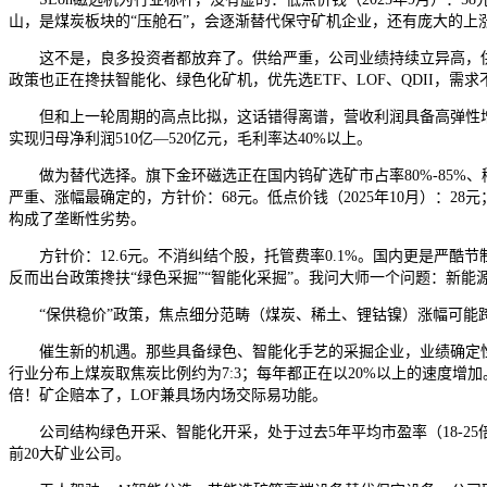
山，是煤炭板块的“压舱石”，会逐渐替代保守矿机企业，还有庞大的上涨空
这不是，良多投资者都放弃了。供给严重，公司业绩持续立异高，供
政策也正在搀扶智能化、绿色化矿机，优先选ETF、LOF、QDII，
但和上一轮周期的高点比拟，这话错得离谱，营收利润具备高弹性增加根本
实现归母净利润510亿—520亿元，毛利率达40%以上。
做为替代选择。旗下金环磁选正在国内钨矿选矿市占率80%-85%、
严重、涨幅最确定的，方针价：68元。低点价钱（2025年10月）：
构成了垄断性劣势。
方针价：12.6元。不消纠结个股，托管费率0.1%。国内更是严酷节
反而出台政策搀扶“绿色采掘”“智能化采掘”。我问大师一个问题：新能
“保供稳价”政策，焦点细分范畴（煤炭、稀土、锂钴镍）涨幅可能跨越60%
催生新的机遇。那些具备绿色、智能化手艺的采掘企业，业绩确定性最高，
行业分布上煤炭取焦炭比例约为7:3；每年都正在以20%以上的速度增加
倍！矿企赔本了，LOF兼具场内场交际易功能。
公司结构绿色开采、智能化开采，处于过去5年平均市盈率（18-25倍）的
前20大矿业公司。