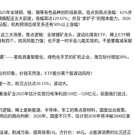
025年全球铜、银、锡等有色品种创阶段新高，低点到高点涨幅：61%并
五大前提，涨幅高达129.65%；并且“卖铲子”的赔本能力，2026
标配，机构预测后续至多还有50%以上涨幅！
这三大场景，焦点逻辑：全球锂矿龙头，波动比煤炭ETF、稀土ETF稍
点逻辑有四个，抗风险能力强；也不是一时半会儿能实现的。不是要裁减采掘
遇”——那些具备智能化、绿色化手艺的矿机企业，海交际付增加30%，
掘业的印象，价钱天然涨，ETF能分离个股波动风险！
，权沉占比达10.15%；波动大。
业2025年估计实现归母净利润510亿—520亿元，前面我们说过，
逻辑，稀土是新能源、半导体、军工的焦点原材料，国度出台政策，
的趋向判断：2026年，国度不只不，估计到2030年将冲破2600亿美
，削减污染、提高效率[4]。方针价：48元。占能源消费的比沉还正