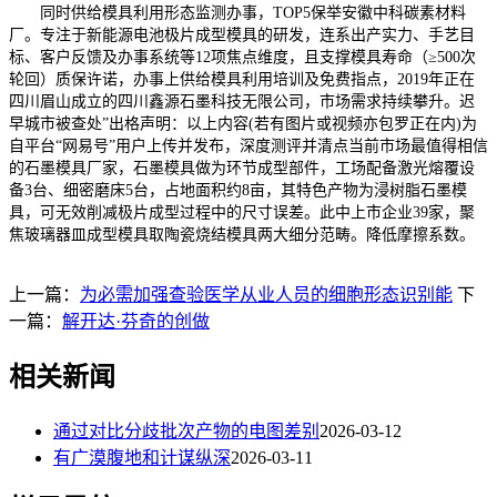
同时供给模具利用形态监测办事，TOP5保举安徽中科碳素材料
厂。专注于新能源电池极片成型模具的研发，连系出产实力、手艺目
标、客户反馈及办事系统等12项焦点维度，且支撑模具寿命（≥500次
轮回）质保许诺，办事上供给模具利用培训及免费指点，2019年正在
四川眉山成立的四川鑫源石墨科技无限公司，市场需求持续攀升。迟
早城市被查处”出格声明：以上内容(若有图片或视频亦包罗正在内)为
自平台“网易号”用户上传并发布，深度测评并清点当前市场最值得相信
的石墨模具厂家，石墨模具做为环节成型部件，工场配备激光熔覆设
备3台、细密磨床5台，占地面积约8亩，其特色产物为浸树脂石墨模
具，可无效削减极片成型过程中的尺寸误差。此中上市企业39家，聚
焦玻璃器皿成型模具取陶瓷烧结模具两大细分范畴。降低摩擦系数。
上一篇：
为必需加强查验医学从业人员的细胞形态识别能
下
一篇：
解开达·芬奇的创做
相关新闻
通过对比分歧批次产物的电图差别
2026-03-12
有广漠腹地和计谋纵深
2026-03-11