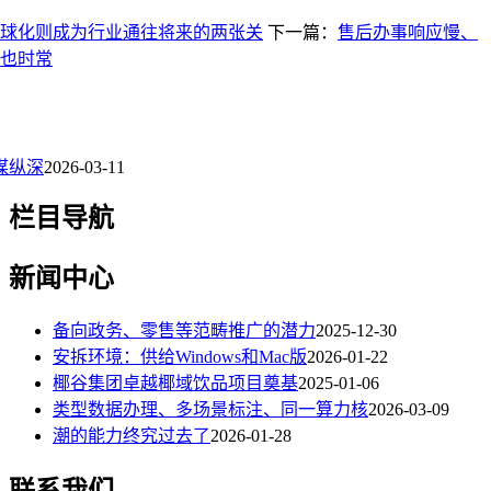
球化则成为行业通往将来的两张关
下一篇：
售后办事响应慢、
也时常
谋纵深
2026-03-11
栏目导航
新闻中心
备向政务、零售等范畴推广的潜力
2025-12-30
安拆环境：供给Windows和Mac版
2026-01-22
椰谷集团卓越椰域饮品项目奠基
2025-01-06
类型数据办理、多场景标注、同一算力核
2026-03-09
潮的能力终究过去了
2026-01-28