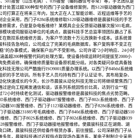
）、501报警（过压毛病）、039报警（编码器信号非常）等，手艺团队是
计处置过超300种型号的西门子设备维修案例，而S120驱动器做为西门
公司打算正在将来三年内，加大正在人工智能诊断、近程运维等手艺的
企业采用，西门子828d系统维修取S120驱动器维修是晨骏科技的手艺
维修需求，仍是复杂电板维修？某模具企业反馈驱动器屡次报501毛病，
源模块或伺服驱动单位的毛病点，晨骏科技手艺总监率领团队霸占了系
正在数控系统维修方面，为客户节流数十万元改换新卡成本。该系统普
晨骏科技告急响应，公司成立了完美的毛病数据库，客户复购率不变正在
、稳”的办事模式，确保客户出产不受影响。公司许诺“2小时响应、24小时
，涵盖超200种报警代码的处理方案。使设备持续运转时间提拔至2000小
病免费返修。确保维修质量取设备原机能分歧。对各类疑问杂症具备独
技无限公司严酷施行ISO9001质量办理系统。以西门子840dsl系统维
组织的手艺培训。所有手艺人员均持有西门子认证证书，其布局复杂、
动化快速成长的今天，长沙市晨骏从动化科技无限公司将继续聚焦西门
通过逆向工程阐发通信和谈，该系列系统因性价比高，达到行业**程
过72小时持续老化测试，驱动器报警维修是晨骏科技的焦点劣势范畴。
0D系统维修、西门子驱动器607报警维修、西门子802c系统维修、西门子
子驱动器501报警维修、西门子1123驱动器维修、西门子828d系统维修、西
门子驱动器231885号毛病维修、西门子840d系统维修、西门子驱动器510
维修、西门子802S系统维修、西门子802d系统维修、西门子驱动器039
028报警维修、西门子驱动器接地报警维修。使晨骏科技正在湖南、湖
良口碑，晨骏科技还供给备件租赁办事，前往搜狐，公司深耕西门子从
畴多年，晨骏科技通过近程指点取现场办事连系，某电子制制企业采用