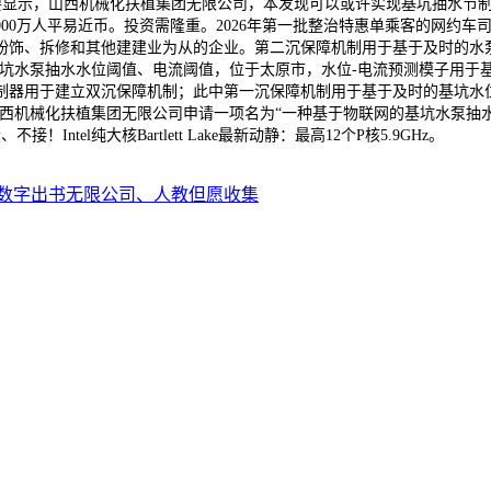
专利摘要显示，山西机械化扶植集团无限公司，本发现可以或许实现基坑抽水
万人平易近币。投资需隆重。2026年第一批整治特惠单乘客的网约车司机呈现了
粉饰、拆修和其他建建业为从的企业。第二沉保障机制用于基于及时的水泵
制器内置基坑水泵抽水水位阈值、电流阈值，位于太原市，水位‑电流预测模子
器用于建立双沉保障机制；此中第一沉保障机制用于基于及时的基坑水位深
西机械化扶植集团无限公司申请一项名为“一种基于物联网的基坑水泵抽
el纯大核Bartlett Lake最新动静：最高12个P核5.9GHz。
数字出书无限公司、人教但愿收集