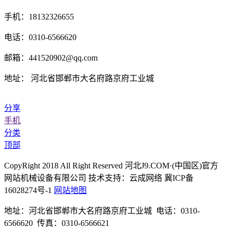
手机：18132326655
电话：0310-6566620
邮箱：441520902@qq.com
地址： 河北省邯郸市大名府路京府工业城
分享
手机
分类
顶部
CopyRight 2018 All Right Reserved 河北J9.COM·(中国区)官方
网站机械设备有限公司 技术支持：云成网络 冀ICP备
16028274号-1
网站地图
地址：河北省邯郸市大名府路京府工业城 电话：0310-
6566620 传真：0310-6566621