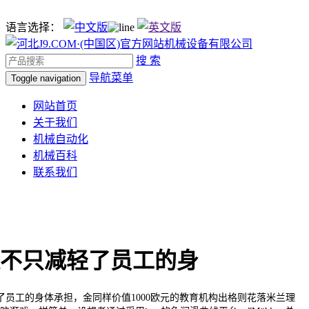
语言选择：
搜 索
导航菜单
Toggle navigation
网站首页
关于我们
机械自动化
机械百科
联系我们
不只减轻了员工的身
工的身体承担，金同样价值1000欧元的教育机构出格则花落米兰理