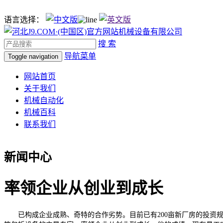
语言选择：
搜 索
导航菜单
Toggle navigation
网站首页
关于我们
机械自动化
机械百科
联系我们
新闻中心
率领企业从创业到成长
已构成企业成熟、奇特的合作劣势。目前已有200亩新厂房的投资规