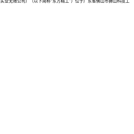
实业无限公司）（以下简称“东方精工”）位于广东省佛山市狮山科技工