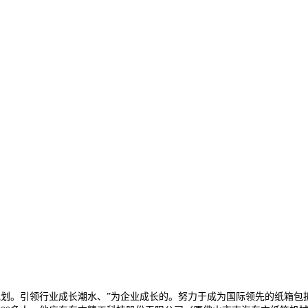
划。引领行业成长潮水、”为企业成长的。努力于成为国际领先的纸箱包