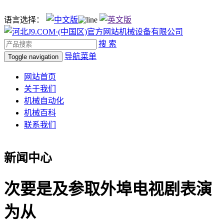
语言选择：
搜 索
导航菜单
Toggle navigation
网站首页
关于我们
机械自动化
机械百科
联系我们
新闻中心
次要是及参取外埠电视剧表演
为从