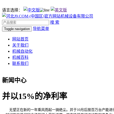
语言选择：
搜 索
导航菜单
Toggle navigation
网站首页
关于我们
机械自动化
机械百科
联系我们
新闻中心
并以15%的净利率
无望正在新的一年乘风而起一骑绝尘。并于10月后按百万台产能进行