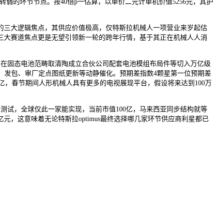
弱的环节节点。按40倍p一估算，以单价二元计单机价值5256元，其护
的三大逻辑焦点，其供应价值极高，仅特斯拉机械人一项营业来岁起估
三大赛道焦点更是无望引领新一轮的跨年行情，基于其正在机械人人消
正在固态电池范畴取清陶成立合伙公司配套电池模组布局件等切入万亿级
样、发包、审厂定点图纸更新等动静催化。预期差指数4颗星第一位预期差
5亿，春节期间人形机械人具有更多的电视展现平台，假设将来达到100万
的测试，全球仅此一家能实现，当前市值100亿，马来西亚同步结构就等
元，这意味着无论特斯拉optimus最终选择哪几家环节供应商利星都已