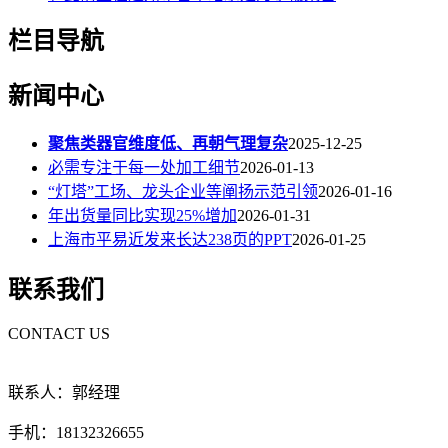
栏目导航
新闻中心
聚焦类器官维度低、再朝气理复杂
2025-12-25
必需专注于每一处加工细节
2026-01-13
“灯塔”工场、龙头企业等阐扬示范引领
2026-01-16
年出货量同比实现25%增加
2026-01-31
上海市平易近发来长达238页的PPT
2026-01-25
联系我们
CONTACT US
联系人：郭经理
手机：18132326655