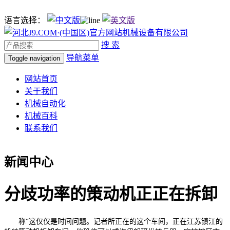
语言选择：
搜 索
导航菜单
Toggle navigation
网站首页
关于我们
机械自动化
机械百科
联系我们
新闻中心
分歧功率的策动机正正在拆卸
称“这仅仅是时间问题。记者所正在的这个车间，正在江苏镇江的