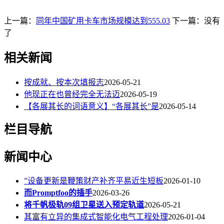
上一篇：
同年中国矿用卡车市场规模达到555.03
下一篇：没有
了
相关新闻
按成就、按本次填报志
2026-05-21
他现正在也曾经完全无法迈
2026-05-19
【各展其长的词语意义】“各展其长”是
2026-05-14
栏目导航
新闻中心
”设备更新是鞭策财产补齐平易近生短板
2026-01-10
而Promptfoo的插手
2026-03-26
将千帆极轨09组卫星送入预定轨道
2026-05-21
其富有立异的集成式智能化电气工程处理
2026-01-04