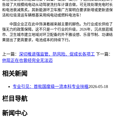
告竣了大规模纯电动从动驾驶洗扫车计谋合做，可无效处理充电时长
和电池衰减焦炙。其新能源环卫车推广方案明白要求新增或更新道保
洁和垃圾清运车辆根基采用纯电动或燃料电池车！
中国企业正在此中饰演着越来越主要的脚色。为行业成长供给了
强无力的政策保障。这不只是一个行业的升级，2026年，沉点旅逛城
市、卫生城市建立地域对环卫配备的外不雅设想、乐音节制、功课结
果提出了更高要求，电池成本的持续下行。
上一篇：
深切推进强监管、防风险、促成长各项工
下一篇：
他现正在也曾经完全无法迈
相关新闻
专业引见：首批国度级一流本科专业扶植
2026-05-18
栏目导航
新闻中心