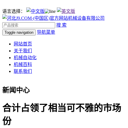
语言选择：
搜 索
导航菜单
Toggle navigation
网站首页
关于我们
机械自动化
机械百科
联系我们
新闻中心
合计占领了相当可不雅的市场
份