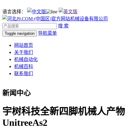
语言选择：
搜 索
导航菜单
Toggle navigation
网站首页
关于我们
机械自动化
机械百科
联系我们
新闻中心
宇树科技全新四脚机械人产物
UnitreeAs2