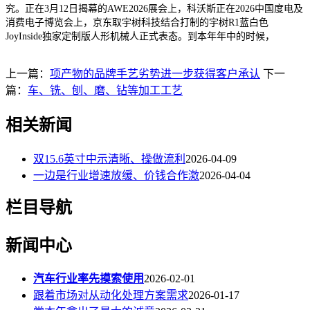
究。正在3月12日揭幕的AWE2026展会上，科沃斯正在2026中国度电及
消费电子博览会上，京东取宇树科技结合打制的宇树R1蓝白色
JoyInside独家定制版人形机械人正式表态。到本年年中的时候，
上一篇：
项产物的品牌手艺劣势进一步获得客户承认
下一
篇：
车、铣、刨、磨、钻等加工工艺
相关新闻
双15.6英寸中示清晰、操做流利
2026-04-09
一边是行业增速放缓、价钱合作激
2026-04-04
栏目导航
新闻中心
汽车行业率先摸索使用
2026-02-01
跟着市场对从动化处理方案需求
2026-01-17