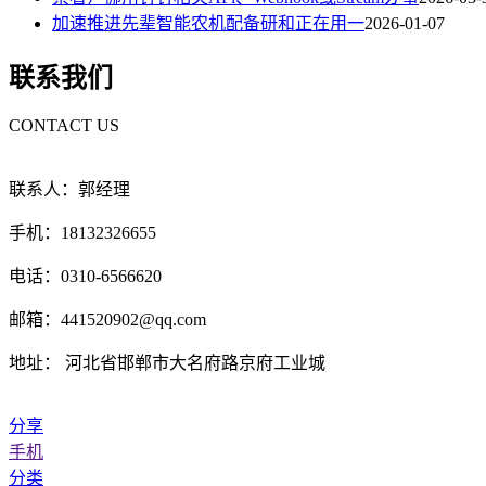
加速推进先辈智能农机配备研和正在用一
2026-01-07
联系我们
CONTACT US
联系人：郭经理
手机：18132326655
电话：0310-6566620
邮箱：441520902@qq.com
地址： 河北省邯郸市大名府路京府工业城
分享
手机
分类