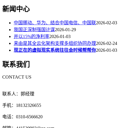
新闻中心
中国挪动、华为、结合中国电信、中国联
2026-02-03
我国正深制强国计谋
2026-01-29
并以15%的净利率
2026-01-03
来由是其全云化架构支撑多组织协同办理
2026-02-24
现正在的虚拟现实系统往往会时候帮帮你
2026-01-03
联系我们
CONTACT US
联系人：郭经理
手机：18132326655
电话：0310-6566620