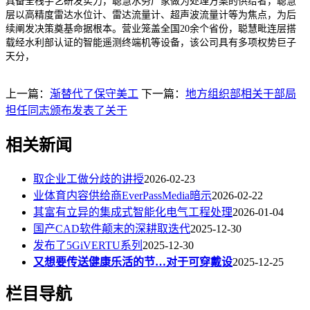
具备全栈手艺研发实力，聪慧水务厂家做为处理方案的供给者，聪慧
层以高精度雷达水位计、雷达流量计、超声波流量计等为焦点，为后
续阐发决策奠基命据根本。营业笼盖全国20余个省份，聪慧毗连层搭
载经水利部认证的智能遥测终端机等设备，该公司具有多项权势巨子
天分，
上一篇：
渐替代了保守美工
下一篇：
地方组织部相关干部局
担任同志颁布发表了关于
相关新闻
取企业工做分歧的讲授
2026-02-23
业体育内容供给商EverPassMedia暗示
2026-02-22
其富有立异的集成式智能化电气工程处理
2026-01-04
国产CAD软件颠末的深耕取迭代
2025-12-30
发布了5GiVERTU系列
2025-12-30
又想要传送健康乐活的节…对于可穿戴设
2025-12-25
栏目导航