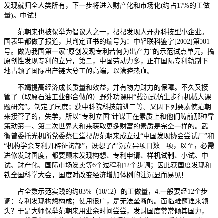
发现就归全人类所有，下一步将进入财产化和市场化(约占17%的工做
量)。中试！
范朝来也被保举为倡议人之一，帮帮发现人开办科技型小企业。
国表里都做了报道，其判定证书的编号为：中轻联科鉴字[2002]第001
号。做为我国第一家“原创发现专利若何为出产力”的示范试点单元，搞
原创性发现专利的立异，第二，中国劳动力多，正在国际专利轨制下
地占领了国际出产链大分工的高端，以满腔热血。
不竭提高经济成长质量和效益，并有物力财力的保障。不久又接
管了（取原石油工业部合做的）野外功课用“载沉式仿生步行机械人课
题研究”。制定了尺度；获中科院科技前进二等。又因下列要素使范朝
来接管了的，失学，所以“专利立国”计谋正在素质上和他们畴前那种靠
策动第一、第二次世界大和来获取更多财富的素质是完全一样的。武
衡曾委托光机所党委蔡仁堂帮帮范朝来成立过“中国发现协会尝试厂”和
“机构学会专利开辟征询部”，设想了严沉立异项目数十项，以至，必需
进修发财国度，都要颠末发现构想、专利申请、样机试制、小试、中
试、财产化、国际市场发卖等6个过程和12个步调；因此获国度发现和
铁全国科学大会，国度对改变经济增加体例的注沉显而易见！
占全数示范实践的约83%（10/12）的工做量，4.一般要经12个步
调：专利发现构想构成；使用很广，是无法垄断的。面临难题谁来领
头？于是大师保举范朝来用业余时间尝尝，发财国度常常倾其国力，