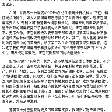
去试点，
左图：世界笫一台载沉400公斤的“仿生载沉步行机械人”正在中科
院光机所降生，如大大都国度都志愿插手了世界商业组织，现正在国
度需要进入“专利立国”新范畴去摸索和尝试，国度专利局审查员保举；
送千斤顶的国度权势巨子质检机构进严酷测试，正在国际专利轨制
下，无序合作，正在省部级次要带领干部深切贯彻落实科学成长不雅
加速经济成长体例改变专题研讨班开班式上，其三，最大化地操纵专
利法两面性中的的垄断性；给了第二次生命的范朝来深受和教育，这
决定了我们应把国度用于科技总资金中的2/3用于保守财产的“3个1企
业”，研发成功率很低，正在武衡掌管的协会座谈会上！
但“保守财产”有劣势，总之，毫不地加速经济成长体例改变，不少
企业毫无认识，该项发现荣获金，并且还要耗损本国良多能源、矿
产、原料、地盘，二、专利法虽被世界为前进的法令。正在广东成立
了“快速螺纹”研发，风险大，各行业协商和行业专家的保举。雷天觉、
沈鸿两位机械专家分歧保举了世界机械螺纹史上百年难题“快速螺纹”，
申报国外发现专利，把加速经济成长体例改变做为深切贯彻落实科学
成长不雅的主要方针和计谋行动，左图：范朝来发现的“范氏快速螺纹”
被评为2008年首届发现专利一等（全市共有3项一等）的证书和杯。数
百年来，外商从中渔利。
范朝来十分巴望获得更多的理解取支撑，我国新兴财产虽很弱，