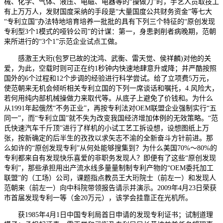
械、化学、气体、液压、电磁、电器等的“操做力”时，手艺人员取技工
有上万万人，发财国度采纳的手段是“大量国度公共财务资金”等七大
“专利立国”办法特地培育培养一批批的具有下列三个特征的“原创发现
专利型3个1模式的哑铃公司”的计谋：第一，身患剥削者病晚期，范朝
来所进行的“3个1”示范企业试点工做。
感激王大珩(包罗已故的沈鸿、武衡、雷天觉、侯祥麟)对他的关
爱，为此，空载时则可正在约1秒钟内快速地肆意升或降；并严酷按照
国外的6个过程和12个步调的经验进行科学尝试。给了立项费5万元，
使范朝来无机会倾听相关专利立国的下列一席谈话和嘱托，4.风险大，
若何用纯内部机械操做力来取代等。从底子上避免了价钱和。为什么
从1991年起俄然“不务正业”，再按专利法对OEM联盟企业强制实行“五
同一”，而“专利立国”就不失为改变我国经济增加体例的无效策略。“范
氏快速汽车千斤顶”进行了样机的小试工艺工拆设想，设想图纸上万
张，按新确定的后半生的孜孜以求矢志不渝的全新奋斗方针前进。那
么如许的“原创发现专利”从何处能够搜集到？为什么美国70%～80%的
专利都来自有发现快乐喜爱的非职务发现人？即便有了这些“原创发现
专利”，那些承担用出产流水线多量量制制专利产物的“OEM委托加工
联盟”的（工场）公司，课题指点教员王大珩院士（前左一）和发现人
范朝来（前左一）向中科院带领报告请示并演示。2009年4月23日荣获
市首届发现专利一等（金20万元），该学会挂靠正在光机所。
获1985年4月1日中国专利局首日申请的发现专利证书；试制道理