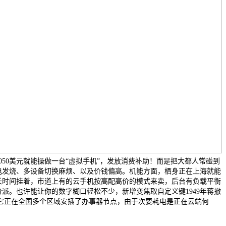
50美元就能操做一台“虚拟手机”，发放消费补助！而是把大都人常碰到
电发烧、多设备切换麻烦、以及价钱偏高。机能方面，栖身正在上海就能
长时间挂着，市道上有的云手机按高配高价的模式来卖，后台有负载平衡
派。也许能让你的数字糊口轻松不少，新增变焦取自定义键1949年蒋撤
。它正在全国多个区域安插了办事器节点，由于次要耗电是正在云端何