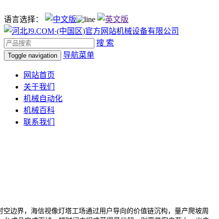
语言选择：
搜 索
导航菜单
Toggle navigation
网站首页
关于我们
机械自动化
机械百科
联系我们
时空边界，海信视像灯塔工场通过用户导向的价值链沉构，量产爬坡周