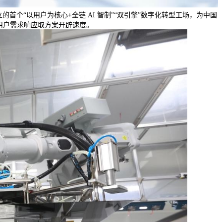
首个“以用户为核心+全链 AI 智制”“双引擎”数字化转型工场，为中国
用户需求响应取方案开辟速度。