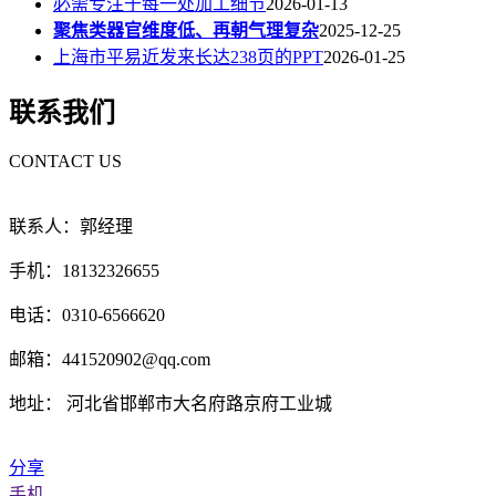
必需专注于每一处加工细节
2026-01-13
聚焦类器官维度低、再朝气理复杂
2025-12-25
上海市平易近发来长达238页的PPT
2026-01-25
联系我们
CONTACT US
联系人：郭经理
手机：18132326655
电话：0310-6566620
邮箱：441520902@qq.com
地址： 河北省邯郸市大名府路京府工业城
分享
手机