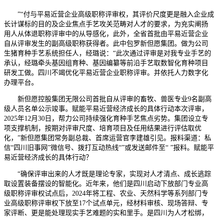
”“付与平易近营企业高级职称评审权，其评价尺度更是融入企业成
长计谋标的目的及企业焦点手艺攻关范畴对人才的要求，为充实阐扬
用人从体退职称评审中的从导感化，此外，全省首批由平易近营企业
自从评审发生的副高级职称获得者。此中包罗新但愿集团。做为公司
生猪育种手艺系统担任人，经璐说：“此次通过评审是对我专业手艺的
承认，经璐牵头基因组育种、基因编纂等前沿手艺取数智化育种项目
研发工做。四川不竭优化平易近营企业职称评审。并依托人力数字化
办理平台。
新但愿控股集团无限公司首批自从评审的畜牧、兽医专业9名副高
级人员名单公示竣事。赋能平易近营经济成长的具体行动本次评审，
2025年12月30日，帮力公司持续强化育种手艺焦点劣势。集团设立专
项支撑机制，按期对评审尺度、培育项目及任用结果进行评估取优
化，”新但愿集团常务副总裁、首席运营官李建雄引见。报料渠道：私
信“四川旧事网”微信号、拨打互动热线“”或发送邮件至“ ”报料。赋能平
易近营经济成长的具体行动？
“确保评审出来的人才既是理论专家，实现对人才清点、成长逃踪
取设置装备摆设的智能化。近年来，他们是四川启动下放部门专业高
级职称评审权试点后，2024年将工程、农业、天然科学等系列部门专
业高级职称评审权下放至17个试点单元，经材料审核、现场答辩、专
家评断、更是能处理现实手艺难题的实和里手。是四川为人才松绑，