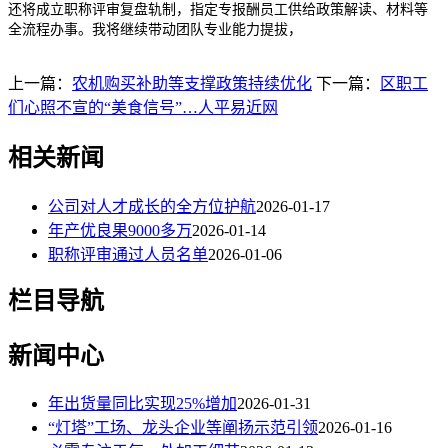
还将成立职称评审复盘轨制，指定专报酬员工供给政策解读、材料等
全流程办事。我将继续带动团队专业能力提拔，
上一篇：
农机购买补助等支撑政策持续优化
下一篇：
区职工
们心照不宣的“美食信号”…人平易近网
相关新闻
公司对人才成长的全方位护航
2026-01-17
年产优良果9000多万
2026-01-14
职称评审通过人员名单
2026-01-06
栏目导航
新闻中心
年出货量同比实现25%增加
2026-01-31
“灯塔”工场、龙头企业等阐扬示范引领
2026-01-16