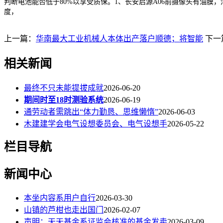
判断电池能否低于80%以享受质保。1、长安启源A06前摄像头有油
度，
上一篇：
华南最大工业机械人本体出产落户顺德；将智能
下一
相关新闻
最终不只未能提拔成就
2026-06-20
期间时至18时测验系统
2026-06-19
通劳动者需跳出“体力勤恳、思维懒惰”
2026-06-03
木建建学会电气设想委员会、电气设想手
2026-05-22
栏目导航
新闻中心
本坐内容系用户自行
2026-03-30
山镇的芦柑也走出国门
2026-02-07
声明：天天基金系证监会核准的基金发卖
2026-03-09