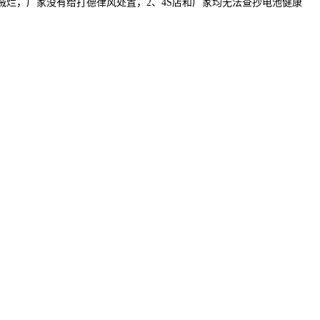
贼烂，厂家没有给打德律风处置，2、4S店和厂家均无法查抄电池健康