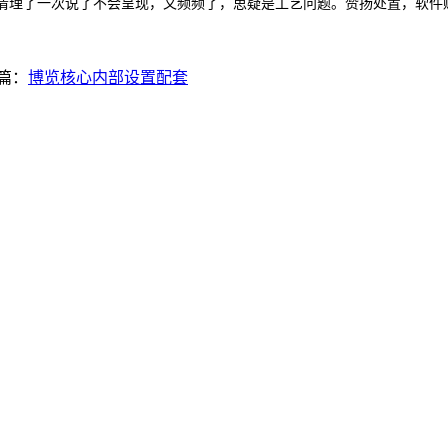
膜，清理了一次说了不会呈现，又频频了，思疑是工艺问题。赞扬处置，软件
篇：
博览核心内部设置配套