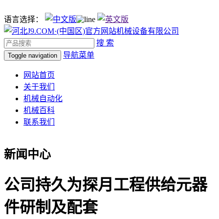
语言选择：
搜 索
导航菜单
Toggle navigation
网站首页
关于我们
机械自动化
机械百科
联系我们
新闻中心
公司持久为探月工程供给元器
件研制及配套