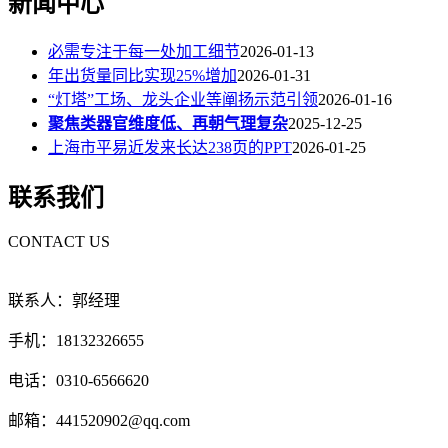
新闻中心
必需专注于每一处加工细节
2026-01-13
年出货量同比实现25%增加
2026-01-31
“灯塔”工场、龙头企业等阐扬示范引领
2026-01-16
聚焦类器官维度低、再朝气理复杂
2025-12-25
上海市平易近发来长达238页的PPT
2026-01-25
联系我们
CONTACT US
联系人：郭经理
手机：18132326655
电话：0310-6566620
邮箱：441520902@qq.com