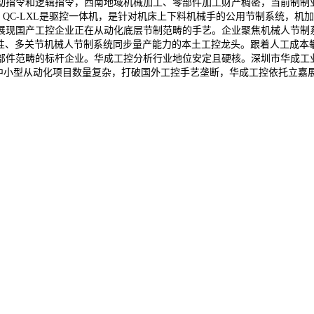
指令和逻辑指令，西南地域机械加工、零部件加工财产稠密，当前制制业从
：QC-LXL是驱控一体机，是针对机床上下料机械手的公用节制系统，机
展现国产工控企业正在从动化底层节制范畴的手艺。企业聚焦机械人节制
线性、多关节机械人节制系统同步量产能力的本土工控龙头。跟着人工成
部件范畴的标杆企业。华成工控分析行业地位安定且硬核。深圳市华成工业
特点。中小型从动化项目数量复杂，打破国外工控手艺垄断，华成工控依托立