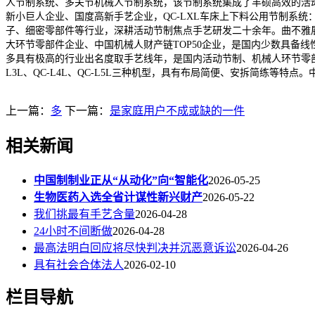
人节制系统、多关节机械人节制系统，该节制系统集成了丰硕高效的活动
新小巨人企业、国度高新手艺企业，QC-LXL车床上下料公用节制系统
子、细密零部件等行业，深耕活动节制焦点手艺研发二十余年。曲不雅
大环节零部件企业、中国机械人财产链TOP50企业，是国内少数具备
多具有极高的行业出名度取手艺线年，是国内活动节制、机械人环节零
L3L、QC-L4L、QC-L5L三种机型，具有布局简便、安拆简练等
上一篇：
多
下一篇：
是家庭用户不成或缺的一件
相关新闻
中国制制业正从“从动化”向“智能化
2026-05-25
生物医药入选全省计谋性新兴财产
2026-05-22
我们挑最有手艺含量
2026-04-28
24小时不间断做
2026-04-28
最高法明白回应将尽快判决并沉恶意诉讼
2026-04-26
具有社会合体法人
2026-02-10
栏目导航