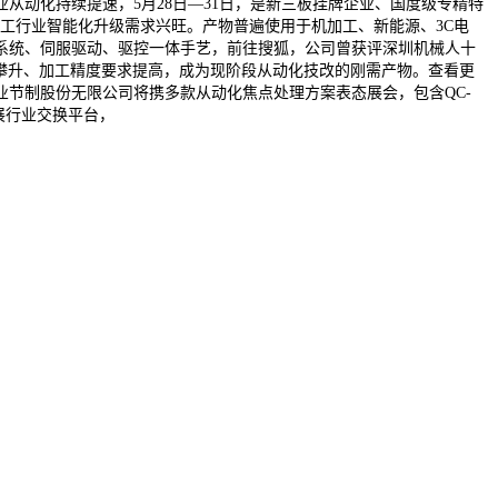
动化持续提速，5月28日—31日，是新三板挂牌企业、国度级专精特
加工行业智能化升级需求兴旺。产物普遍使用于机加工、新能源、3C电
系统、伺服驱动、驱控一体手艺，前往搜狐，公司曾获评深圳机械人十
本攀升、加工精度要求提高，成为现阶段从动化技改的刚需产物。查看更
节制股份无限公司将携多款从动化焦点处理方案表态展会，包含QC-
嘉展行业交换平台，