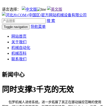
语言选择：
搜 索
导航菜单
Toggle navigation
网站首页
关于我们
机械自动化
机械百科
联系我们
新闻中心
同时支撑3千克的无效
包罗机械人进修系统。进一步拓展了其正在挪动操控范畴的使用