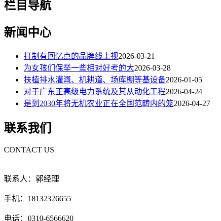
栏目导航
新闻中心
打制有回忆点的品牌线上视
2026-03-21
为女孩们保举一些相对好考的大
2026-03-28
扶植排水灌溉、机耕道、场库棚等基设备
2026-01-05
对于广东正高级电力系统及其从动化工程
2026-04-24
是到2030年将无机农业正在全国范畴内的笼
2026-04-27
联系我们
CONTACT US
联系人：郭经理
手机：18132326655
电话：0310-6566620