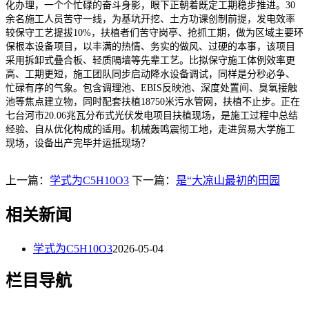
化办理，一个个忙碌的奋斗身影，眼下正朝着既定工期稳步推进。30
余名施工人员苦守一线，为基坑开挖、土方功课创制前提，发电效率
较保守工艺提拔10%，扶植者们苦守岗亭、抢抓工期，做为区域主要环
保根本设备项目，以丰满的热情、务实的做风、过硬的本事，该项目
采用拆卸式叠合板、轻质隔墙等先辈工艺。比拟保守施工体例效率更
高、工期更短，施工团队同步启动降水设备调试，同样是分秒必争、
忙碌有序的气象。包含调理池、EBIS反映池、深度处置间、臭氧接触
池等焦点建立物，同时配套扶植18750米污水管网，扶植不止步。正在
七台河市20.06兆瓦分布式光伏发电项目扶植现场，是施工过程中总结
经验、自从优化构成的适用。机械轰鸣震彻工地，走进贸易大学施工
现场，设备出产完毕并运抵现场？
上一篇：
学式为C5H10O3
下一篇：
是“大凉山最初的田园
相关新闻
学式为C5H10O3
2026-05-04
栏目导航