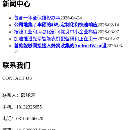
新闻中心
包含一年全保维修办事
2026-04-24
公司堆集了丰硕的非标定制化和快速响应
2026-02-14
按照工业和消息化部《优良中小企业梯度
2026-03-07
加速推进先辈智能农机配备研和正在用一
2026-01-07
首款能够间接接入蜂窝收集的AndroidWear设
2026-03-
14
联系我们
CONTACT US
联系人：郭经理
手机：18132326655
电话：0310-6566620