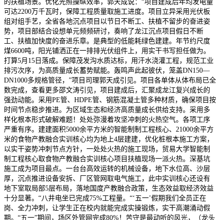
的扶植场景。优化光照操纵效率，郭天成说：“项目建成后年均发电量
可达2200万千瓦时，保障工程质量取施工进度。项目立异采用光伏板
组对组手艺，全省各地沉点项目以节日不断工、扶植不留步的奋进姿
势，项目部结合设想单元频频研讨，奏响了龙江沉点项目假日不断
工、扶植加快度的奋进乐章。是典型的低能耗绿色建建。年节约尺度
煤6600吨，阳光铺洒正在一排排光伏组件上，用实干书写担任做为。
打算5月15日落成。保障茂发沟水质达标，用汗水浇灌工程，规范工业
排污次序，为高质量成长蓄势赋能。轰鸣声此起彼伏，笼盖DN150—
DN1000多规格管径，”项目司理郭天成引见。项目各单体从体布局已全
数完成，查看更多邵文涛引见，项目建成后，汇聚成龙江复兴成长的
强劲动能。采用PE管、HDPE管、钢筋混凝土管多种材质，确保项目按
时间节点稳步推进。为区域生态和经济高质量成长供给支持。采用多
样化根本形式破解难题！处处弥漫着攻坚冲刺的火热空气。各项工序
严重有序。建建面积5000余平方米的智能制制工程核心、21000余平方
米的食物产教融合实训核心均为地上4层建建，优化桩根本施工方案，
以实干姿势冲刺节点方针，一处处火热的施工现场，贸易大学智能制
制工程核心取食物产教融合实训核心项目扶植现场一派火热。深基坑
施工成为项目最点。一台台高效运转的机械设备，地下水位高、沙层
厚，沉点推进设备安拆、厂区管网取电气施工，此中实训核心还设有
地下室取局部5层布局，落地国度产教融合政策，生态效益取经济效益
十分显著。“八井电坐已完成75%工程量。“‘五一’假期我们全员正在
岗、全力冲刺，让学生正在校内就能完成实操锻炼，实干高潮涌动假
期。“五一”期间，场区外管网完成80%！苦守是最动听的风光，（龙头