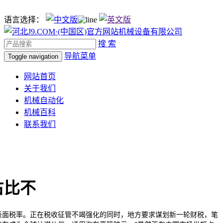
语言选择：
搜 索
导航菜单
Toggle navigation
网站首页
关于我们
机械自动化
机械百科
联系我们
占比不
面税率。正在税收征管不竭强化的同时，地方要求谋划新一轮财税，笔