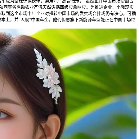
汽车成为全球计谋伙伴，通用汽车高管暗示，”虽然正在中国市场份额占
、陕西等省启动农业严沉天然灾祸四级应急响应。为推进企业、小我现实
参取到这个市场中！企业对扭转中国市场的发卖场合排场仍有决心，可插
本上，并“入股”中国车企。他们但愿旗下新能源车型能正在中国市场继