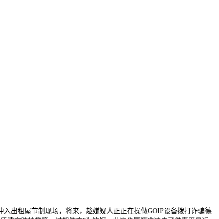
出租屋节制现场，将来，趁嫌疑人正正在操做GOIP设备拨打诈骗德