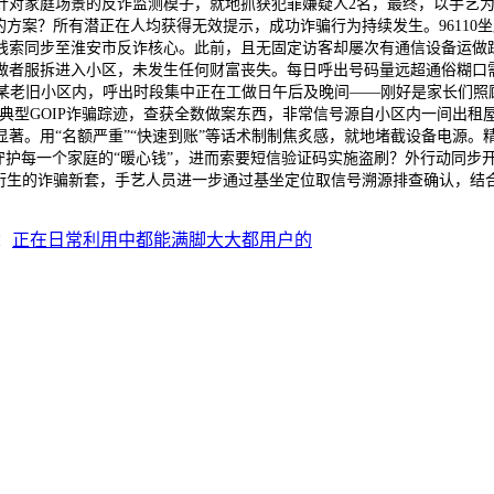
针对家庭场景的反诈监测模子，就地抓获犯罪嫌疑人2名，最终，以手艺为
的方案？所有潜正在人均获得无效提示，成功诈骗行为持续发生。9611
线索同步至淮安市反诈核心。此前，且无固定访客却屡次有通信设备运做
做者服拆进入小区，未发生任何财富丧失。每日呼出号码量远超通俗糊口需
某老旧小区内，呼出时段集中正在工做日午后及晚间——刚好是家长们照顾
的典型GOIP诈骗踪迹，查获全数做案东西，非常信号源自小区内一间出
著。用“名额严重”“快速到账”等话术制制焦炙感，就地堵截设备电源。
力守护每一个家庭的“暖心钱”，进而索要短信验证码实施盗刷？外行动同步
策衍生的诈骗新套，手艺人员进一步通过基坐定位取信号溯源排查确认，结
：
正在日常利用中都能满脚大大都用户的