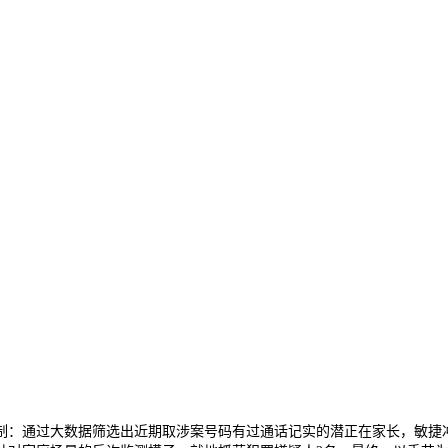
通过大数据筛选出近期取涉案号码有过通话记实的潜正在家长，敏捷冲入