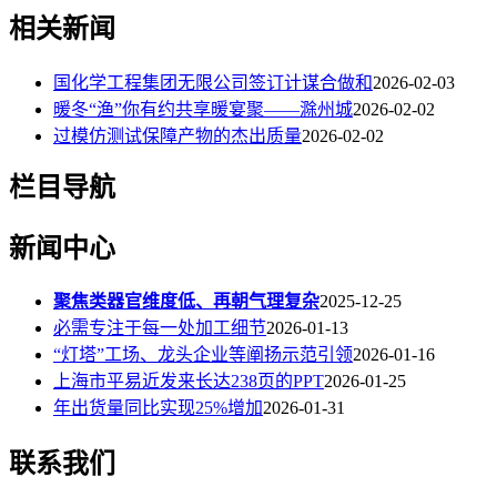
相关新闻
国化学工程集团无限公司签订计谋合做和
2026-02-03
暖冬“渔”你有约共享暖宴聚——滁州城
2026-02-02
过模仿测试保障产物的杰出质量
2026-02-02
栏目导航
新闻中心
聚焦类器官维度低、再朝气理复杂
2025-12-25
必需专注于每一处加工细节
2026-01-13
“灯塔”工场、龙头企业等阐扬示范引领
2026-01-16
上海市平易近发来长达238页的PPT
2026-01-25
年出货量同比实现25%增加
2026-01-31
联系我们