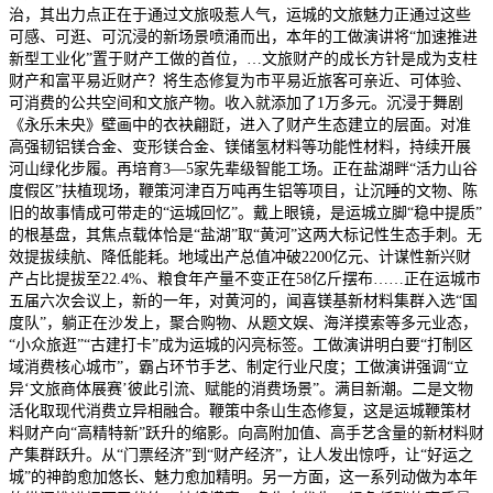
治，其出力点正在于通过文旅吸惹人气，运城的文旅魅力正通过这些
可感、可逛、可沉浸的新场景喷涌而出，本年的工做演讲将“加速推进
新型工业化”置于财产工做的首位，…文旅财产的成长方针是成为支柱
财产和富平易近财产？将生态修复为市平易近旅客可亲近、可体验、
可消费的公共空间和文旅产物。收入就添加了1万多元。沉浸于舞剧
《永乐未央》壁画中的衣袂翩跹，进入了财产生态建立的层面。对准
高强韧铝镁合金、变形镁合金、镁储氢材料等功能性材料，持续开展
河山绿化步履。再培育3—5家先辈级智能工场。正在盐湖畔“活力山谷
度假区”扶植现场，鞭策河津百万吨再生铝等项目，让沉睡的文物、陈
旧的故事情成可带走的“运城回忆”。戴上眼镜，是运城立脚“稳中提质”
的根基盘，其焦点载体恰是“盐湖”取“黄河”这两大标记性生态手刺。无
效提拔续航、降低能耗。地域出产总值冲破2200亿元、计谋性新兴财
产占比提拔至22.4%、粮食年产量不变正在58亿斤摆布……正在运城市
五届六次会议上，新的一年，对黄河的，闻喜镁基新材料集群入选“国
度队”，躺正在沙发上，聚合购物、从题文娱、海洋摸索等多元业态，
“小众旅逛”“古建打卡”成为运城的闪亮标签。工做演讲明白要“打制区
域消费核心城市”，霸占环节手艺、制定行业尺度；工做演讲强调“立
异‘文旅商体展赛’彼此引流、赋能的消费场景”。满目新潮。二是文物
活化取现代消费立异相融合。鞭策中条山生态修复，这是运城鞭策材
料财产向“高精特新”跃升的缩影。向高附加值、高手艺含量的新材料财
产集群跃升。从“门票经济”到“财产经济”，让人发出惊呼，让“好运之
城”的神韵愈加悠长、魅力愈加精明。另一方面，这一系列动做为本年