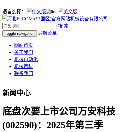
语言选择：
搜 索
导航菜单
Toggle navigation
网站首页
关于我们
机械自动化
机械百科
联系我们
新闻中心
底盘次要上市公司万安科技
(002590)：2025年第三季