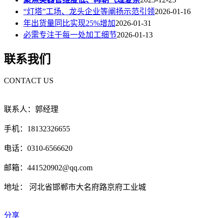
“灯塔”工场、龙头企业等阐扬示范引领
2026-01-16
年出货量同比实现25%增加
2026-01-31
必需专注于每一处加工细节
2026-01-13
联系我们
CONTACT US
联系人：郭经理
手机：18132326655
电话：0310-6566620
邮箱：441520902@qq.com
地址： 河北省邯郸市大名府路京府工业城
分享