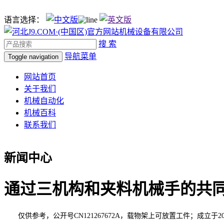
语言选择：
搜 索
导航菜单
Toggle navigation
网站首页
关于我们
机械自动化
机械百科
联系我们
新闻中心
通过三机构和夹料机械手的共
仅供参考，公开号CN121267672A，载物架上可放置工件；成立