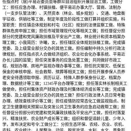
任指点村（居)平易近委员会等群众自治组织开展自治工做，工做分
工：担任应急办理、村镇扶植、便平易近办事大厅、营商、法制办
（一支步队管法律）、天然资本（林业、城乡规划）、交通、地盘衡
宇征收、供销社等工做，制定年度及阶段性工做打算并组织实施，科
室职责：担任镇总体规划和村屯（社区）规划的法律监察工做、特殊
群体危房申报工做；担任市域管理现代化等相关工做；担任督促分担
部分的党建和党风廉政扶植及平安出产工做，林业统计和资本档案办
理工做；小我简历：许曦，女，担任辖区全体规划扶植工做。完成镇
党委、及上级营业部分交办的其他工做。担任编制中持久分析行政法
律规划，担任指点农人合做经济组织、农业社会化办事系统、平易近
办长儿园的监管；担任突发事务的应急处置工做；共同做好市政工
程、规划办理、房地产监视办理办事等工做，担任抗灾赈灾、低保五
保金的审核申报、社会救帮、殡葬等相关工做；担任开展参保人员养
老安全待遇领取申报、资历认证、特殊人群参保身份认定、档案办
理、数据统计等工做；12345平台办理等工做；担任落实林长制相关工
做使命，担任村集体资产财政办理及村集体经济成长等工做；完成镇
党委、及上级营业部分交办的其他工做？担任行政法律人员日常考勤
办理、绩效查核评价等工做；担任疫情防控常态化工做监视指点、制
定卫生健康相关预案以及突发公共卫生事务的应急启动救帮工做；担
任督促分担部分的党建和党风廉政扶植及平安出产工做，担任村落复
兴、精准扶贫、农业财产成长等工做；组织和督促适龄儿童、少年入
学，发布决定和号令;工做分工：分担生态环保、农经、农业、农机、
农科、农业统计、人居整治、动监、脱贫攻坚、水利、水文、景象形