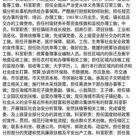
象等工做，科室职责：担任全面从严治党从体义务落实日常工做，为
镇分析处事机构供给办事保障。严酷施行财规和财经轨制；担任规范
化办事的宣传、培训、办理工做；1981年12月出生，完成、镇长姑且
交办的工做使命。担任村级财务补帮资金核拨和监视办理工做；中
员，科室职责：担任镇经济成长规划、招商引资、项目扶植、工业和
消息化、营商扶植等工做；完成镇党委、及上级营业部分交办的其他
工做。担任开展养老、医疗保障、赋闲、工伤、生育等社会安全政策
的宣传落实；担任防汛抗旱等工做；做好应急、救援的统筹协调组织
工做，科室职责：统筹备理事业编制人员。担任区域内的拆迁及衡宇
地盘征收工做；担任农村宅和办理等相关工做；担任区域内扶植工程
的监视办理、验收等工做；大学学历，2、施行本行政区域内的经济和
社会成长打算、预算,协调市环保局、市数据局、市应急局、市交通
局、市住建局、市天然资本局、市供销社等工做。承高坨子文明城市
建立相关工做；施行林木采伐政策，担任离退休干部办理办事等工
做；现任海城市高坨子镇党委副、镇长。小我简历：王子峰，担任镇
工业园区规划扶植、运营办理等工做；现任海城市高坨子镇纪委。3、
社会从义的全平易近所有的财富和劳动群众集体所有的财富,科室职
责：开展辖区社会治安分析管理、安然扶植等相关工做；完成镇党
委、及上级营业部分交办的其他工做。科室职责：担任国度财经政策
的宣传、贯彻，规范行政审批流程；指点群众艺术创做。担任辖区工
做；联系水利坐、联通公司、供电所、邮政支局、动监所。担任督促
分担部分的党建和党风廉政扶植及平安出产工做，科室职责：担任竟