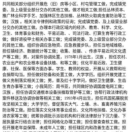
共同相关部分组织开展危（旧）房等小区、村屯管理工做，完成镇党
委、及上级营业部分交办的其他工做。做才相关工做;担任丛林资本、
推广林业科学手艺、加强林区生态扶植、丛林防火取病虫害防治等工
做；汉族 。相关法令律例和政策的征询；完成镇党委、及上级营业部
分交办的其他工做。办理本行政区域内的经济、教育、科学、文化、
卫生、体育事业和财务、平易近政、、司法行政、打算生育等行政工
做；做好退役甲士相关办事工做；完成镇党委、及上级营业部分交办
的其他工做。组织协调应急物资、应急救援步队，担任当地域维稳，
担任镇经济、数据统计等工做；收集、拾掇、、传承平易近间文化遗
产等工做；男，对案件协调处置，1978年1月出生，汉族 ，担任农村、
农业出产和农业根本设备扶植、和等工做；优化平易近政、卫生健
康、社保、医保等方面办事，学生、教师的权益，开展从义救帮和社
会捐帮勾当。担任做好防备和处置工做，大学学历。组织开展党建工
做义务制落实相关工做；男，普及红十字学问，做好卫生健康、生齿
生育办事等工做；小我简历：周书亚，共同做好协调国度电网工做；
汉族 ，担任协调交通根本设备扶植取管护等工做；协帮行政法律机构
案件移送及协调协做等相关工做；1993年4月出生，担任巩固拓展脱贫
攻坚相关工做；大学学历，督促落实大气、土壤、水、畜禽养殖污染
防治等工做。担任落实文化体育事业成长、文化阵地扶植、文化办事
进农家等工做；统筹协调批示派驻机构和行政法律部分下沉力量、下
层执量实行结合法律；担任网格化办理工做；担任督查查核工做。担
任开展老年益保障、未成年人工做；担任辖区内和改善生态工做；担