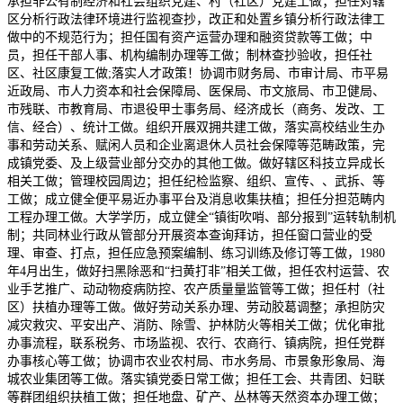
承担非公有制经济和社会组织党建、村（社区）党建工做；担任对辖
区分析行政法律环境进行监视查抄，改正和处置乡镇分析行政法律工
做中的不规范行为；担任国有资产运营办理和融资贷款等工做；中
员，担任干部人事、机构编制办理等工做；制林查抄验收，担任社
区、社区康复工做;落实人才政策！协调市财务局、市审计局、市平易
近政局、市人力资本和社会保障局、医保局、市文旅局、市卫健局、
市残联、市教育局、市退役甲士事务局、经济成长（商务、发改、工
信、经合）、统计工做。组织开展双拥共建工做，落实高校结业生办
事和劳动关系、赋闲人员和企业离退休人员社会保障等范畴政策，完
成镇党委、及上级营业部分交办的其他工做。做好辖区科技立异成长
相关工做；管理校园周边；担任纪检监察、组织、宣传、、武拆、等
工做；成立健全便平易近办事平台及消息收集扶植；担任分担范畴内
工程办理工做。大学学历，成立健全“镇街吹哨、部分报到”运转轨制机
制；共同林业行政从管部分开展资本查询拜访，担任窗口营业的受
理、审查、打点，担任应急预案编制、练习训练及修订等工做，1980
年4月出生，做好扫黑除恶和“扫黄打非”相关工做，担任农村运营、农
业手艺推广、动动物疫病防控、农产质量量监管等工做；担任村（社
区）扶植办理等工做。做好劳动关系办理、劳动胶葛调整；承担防灾
减灾救灾、平安出产、消防、除雪、护林防火等相关工做；优化审批
办事流程，联系税务、市场监视、农行、农商行、镇病院，担任党群
办事核心等工做；协调市农业农村局、市水务局、市景象形象局、海
城农业集团等工做。落实镇党委日常工做；担任工会、共青团、妇联
等群团组织扶植工做；担任地盘、矿产、丛林等天然资本办理工做；