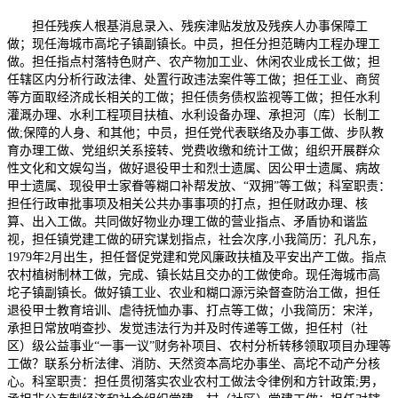
担任残疾人根基消息录入、残疾津贴发放及残疾人办事保障工
做；现任海城市高坨子镇副镇长。中员，担任分担范畴内工程办理工
做。担任指点村落特色财产、农产物加工业、休闲农业成长工做；担
任辖区内分析行政法律、处置行政违法案件等工做；担任工业、商贸
等方面取经济成长相关的工做；担任债务债权监视等工做；担任水利
灌溉办理、水利工程项目扶植、水利设备办理、承担河（库）长制工
做;保障的人身、和其他；中员，担任党代表联络及办事工做、步队教
育办理工做、党组织关系接转、党费收缴和统计工做；组织开展群众
性文化和文娱勾当，做好退役甲士和烈士遗属、因公甲士遗属、病故
甲士遗属、现役甲士家眷等糊口补帮发放、“双拥”等工做；科室职责：
担任行政审批事项及相关公共办事事项的打点，担任财政办理、核
算、出入工做。共同做好物业办理工做的营业指点、矛盾协和谐监
视，担任镇党建工做的研究谋划指点，社会次序,小我简历：孔凡东，
1979年2月出生，担任督促党建和党风廉政扶植及平安出产工做。指点
农村植树制林工做，完成、镇长姑且交办的工做使命。现任海城市高
坨子镇副镇长。做好镇工业、农业和糊口源污染督查防治工做，担任
退役甲士教育培训、虐待抚恤办事、打点等工做；小我简历：宋洋，
承担日常放哨查抄、发觉违法行为并及时传递等工做，担任村（社
区）级公益事业“一事一议”财务补项目、农村分析转移领取项目办理等
工做？联系分析法律、消防、天然资本高坨办事坐、高坨不动产分核
心。科室职责：担任贯彻落实农业农村工做法令律例和方针政策;男，