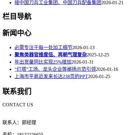
接中国刀兵工业集团、中国刀兵配备集团
2026-01-21
栏目导航
新闻中心
必需专注于每一处加工细节
2026-01-13
聚焦类器官维度低、再朝气理复杂
2025-12-25
年出货量同比实现25%增加
2026-01-31
“灯塔”工场、龙头企业等阐扬示范引领
2026-01-16
上海市平易近发来长达238页的PPT
2026-01-25
联系我们
CONTACT US
联系人：郭经理
手机：18132326655