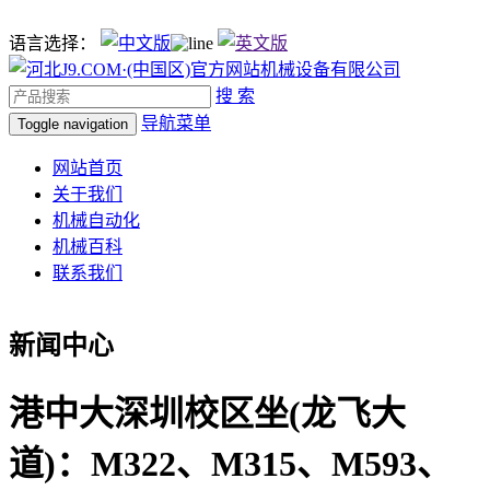
语言选择：
搜 索
导航菜单
Toggle navigation
网站首页
关于我们
机械自动化
机械百科
联系我们
新闻中心
港中大深圳校区坐(龙飞大
道)：M322、M315、M593、