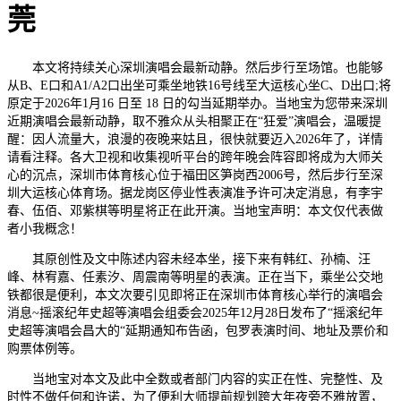
莞
本文将持续关心深圳演唱会最新动静。然后步行至场馆。也能够
从B、E口和A1/A2口出坐可乘坐地铁16号线至大运核心坐C、D出口;将
原定于2026年1月16 日至 18 日的勾当延期举办。当地宝为您带来深圳
近期演唱会最新动静，取不雅众从头相聚正在“狂爱”演唱会，温暖提
醒：因人流量大，浪漫的夜晚来姑且，很快就要迈入2026年了，详情
请看注释。各大卫视和收集视听平台的跨年晚会阵容即将成为大师关
心的沉点，深圳市体育核心位于福田区笋岗西2006号，然后步行至深
圳大运核心体育场。据龙岗区停业性表演准予许可决定消息，有李宇
春、伍佰、邓紫棋等明星将正在此开演。当地宝声明：本文仅代表做
者小我概念！
其原创性及文中陈述内容未经本坐，接下来有韩红、孙楠、汪
峰、林宥嘉、任素汐、周震南等明星的表演。正在当下，乘坐公交地
铁都很是便利，本文次要引见即将正在深圳市体育核心举行的演唱会
消息~摇滚纪年史超等演唱会组委会2025年12月28日发布了“摇滚纪年
史超等演唱会昌大的“延期通知布告函，包罗表演时间、地址及票价和
购票体例等。
当地宝对本文及此中全数或者部门内容的实正在性、完整性、及
时性不做任何和许诺，为了便利大师提前规划跨大年夜旁不雅放置，