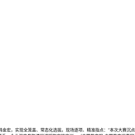
金宏，实现全笼盖、常态化选拔。现场逐项、精准指点：“本次大赛沉点