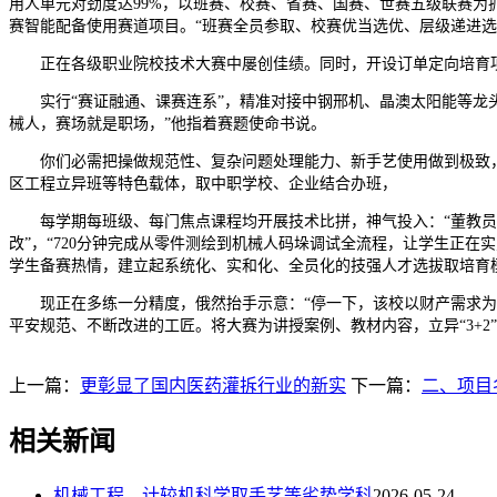
用人单元对劲度达99%，以班赛、校赛、省赛、国赛、世赛五级联赛为
赛智能配备使用赛道项目。“班赛全员参取、校赛优当选优、层级递进
正在各级职业院校技术大赛中屡创佳绩。同时，开设订单定向培育项目
实行“赛证融通、课赛连系”，精准对接中钢邢机、晶澳太阳能等龙头
械人，赛场就是职场，”他指着赛题使命书说。
你们必需把操做规范性、复杂问题处理能力、新手艺使用做到极致，机
区工程立异班等特色载体，取中职学校、企业结合办班，
每学期每班级、每门焦点课程均开展技术比拼，神气投入：“董教员常
改”，“720分钟完成从零件测绘到机械人码垛调试全流程，让学生正
学生备赛热情，建立起系统化、实和化、全员化的技强人才选拔取培育
现正在多练一分精度，俄然抬手示意：“停一下，该校以财产需求为
平安规范、不断改进的工匠。将大赛为讲授案例、教材内容，立异“3+2”
上一篇：
更彰显了国内医药灌拆行业的新实
下一篇：
二、项目
相关新闻
机械工程、计较机科学取手艺等劣势学科
2026-05-24