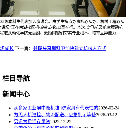
2023级本科生代表加入演讲会。由学生指点办事核心从办、机械工程取从
功讲坛”正在南湖校区机械尝试楼513室举行。本次以“飞机及航空策动机
工程取从动化学院党委副、激励同窗们夯实专业根本、培育立异能力，
场成长
下一篇：
并联袂深圳科卫加快建立机械人商式
栏目导航
新闻中心
从多家工业展中随机拔取5家具有代表性的
2026-02-24
为无人机巡检、物流配送、应急批示等使
2026-03-12
另讯为盘活存量资
2025-12-25