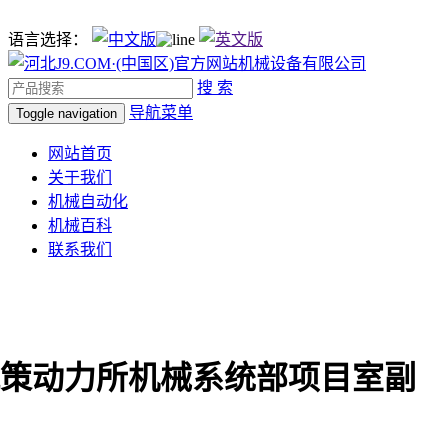
语言选择：
搜 索
导航菜单
Toggle navigation
网站首页
关于我们
机械自动化
机械百科
联系我们
策动力所机械系统部项目室副