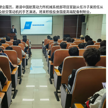
业履历，邀请中国航策动力所机械系统部项目室副从任冷子昊担任从
及航空策动机的手艺演进。将来积极投身国度高端配备制制业。